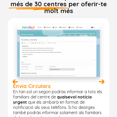
més de 30 centres
per oferir-te
molt més
Envia Circulars
En tan sol un segon podràs informar a tots els
P
s
familiars del centre de
qualsevol notícia
e
urgent
que els arribarà en format de
notificació als seus telèfons. Si ho desitges
t
també podràs informar solament als familiars
g