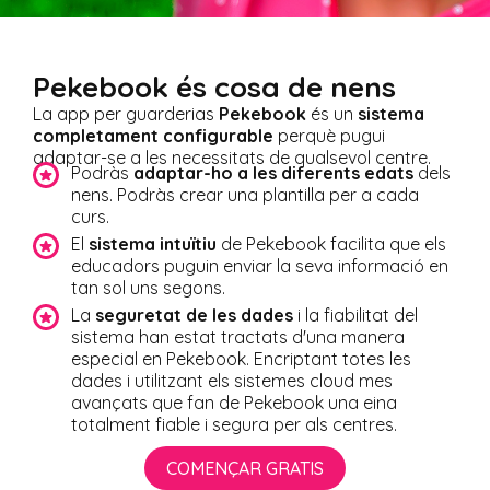
Pekebook és cosa de nens
La app per guarderias
Pekebook
és un
sistema
completament configurable
perquè pugui
adaptar-se a les necessitats de qualsevol centre.
Podràs
adaptar-ho a les diferents edats
dels
nens. Podràs crear una plantilla per a cada
curs.
El
sistema intuïtiu
de Pekebook facilita que els
educadors puguin enviar la seva informació en
tan sol uns segons.
La
seguretat de les dades
i la fiabilitat del
sistema han estat tractats d'una manera
especial en Pekebook. Encriptant totes les
dades i utilitzant els sistemes cloud mes
avançats que fan de Pekebook una eina
totalment fiable i segura per als centres.
COMENÇAR GRATIS