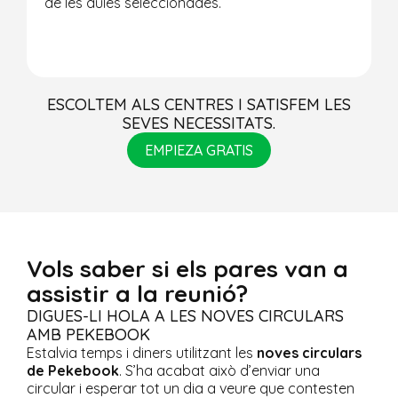
de les aules seleccionades.
d
ESCOLTEM ALS CENTRES I SATISFEM LES
SEVES NECESSITATS.
EMPIEZA GRATIS
Vols saber si els pares van a
assistir a la reunió?
DIGUES-LI HOLA A LES NOVES CIRCULARS
AMB PEKEBOOK
Estalvia temps i diners utilitzant les
noves circulars
de Pekebook
. S’ha acabat això d’enviar una
circular i esperar tot un dia a veure que contesten