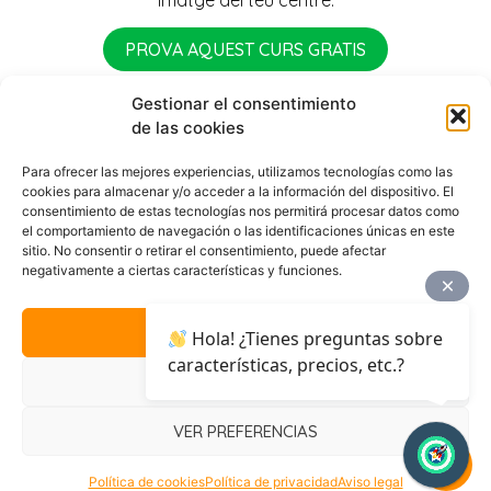
imatge del teu centre.
PROVA AQUEST CURS GRATIS
Gestionar el consentimiento
de las cookies
Para ofrecer las mejores experiencias, utilizamos tecnologías como las
cookies para almacenar y/o acceder a la información del dispositivo. El
consentimiento de estas tecnologías nos permitirá procesar datos como
el comportamiento de navegación o las identificaciones únicas en este
sitio. No consentir o retirar el consentimiento, puede afectar
negativamente a ciertas características y funciones.
ACEPTAR
Hola! ¿Tienes preguntas sobre
características, precios, etc.?
DENEGAR
Español
(
Spanish
)
Català
English
VER PREFERENCIAS
Français
(
French
)
Política de cookies
Política de privacidad
Aviso legal