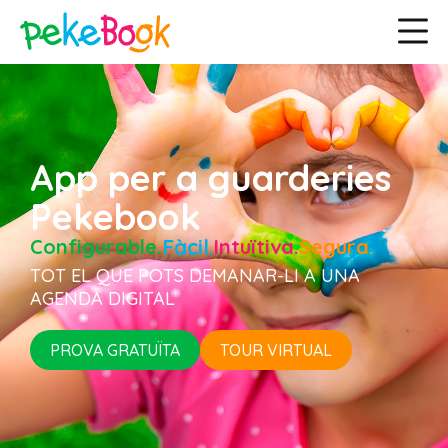
App per a guarderies
Pekebook
Configurable.
Fàcil.
Intuïtiva.
Segura.
TOT EL QUE POTS DEMANAR-LI A UNA
AGENDA DIGITAL
PROVA GRATUÏTA
TOUR VIRTUAL