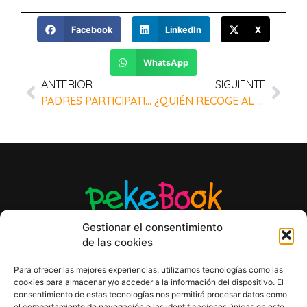
Facebook
LinkedIn
X
WhatsApp
ANTERIOR
SIGUIENTE
PADRES PARTICIPATIVOS, MÁS FÁCIL CON LA AGENDA INFANTIL PEKEBOOK
¿QUIÉN RECOGE AL NIÑO? REFUERZA LA SEGURIDAD DE TU CENTRO INFANTIL CON PEKEBOOK
Gestionar el consentimiento
de las cookies
Para ofrecer las mejores experiencias, utilizamos tecnologías como las
cookies para almacenar y/o acceder a la información del dispositivo. El
AVISO LEGAL
consentimiento de estas tecnologías nos permitirá procesar datos como
POLÍTICA DE PRIVACIDAD
el comportamiento de navegación o las identificaciones únicas en este