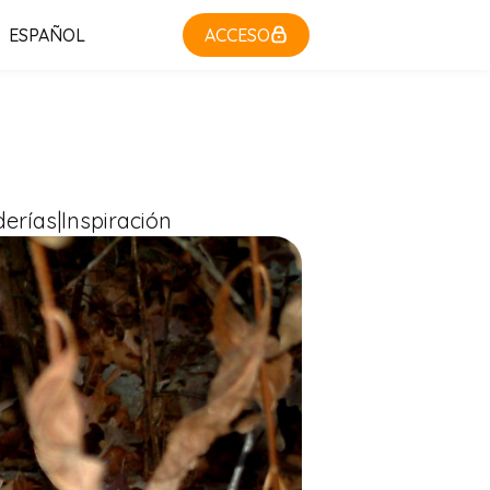
ESPAÑOL
ACCESO
derías|Inspiración