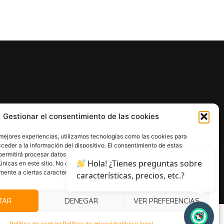
Gestionar el consentimiento de las cookies
 mejores experiencias, utilizamos tecnologías como las cookies para
ceder a la información del dispositivo. El consentimiento de estas
 COOKIES
DISEÑO WEB
permitirá procesar datos como el comportamiento de navegación o las
Hola! ¿Tienes preguntas sobre
únicas en este sitio. No consentir o retirar el consentimiento, puede
mente a ciertas características y funciones.
características, precios, etc.?
TAR
DENEGAR
VER PREFERENCIAS
Política de cookies
Política de privacidad
Aviso legal