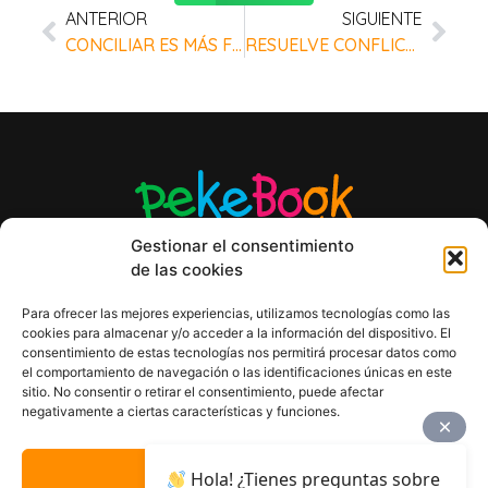
ANTERIOR
SIGUIENTE
CONCILIAR ES MÁS FÁCIL CON TU AGENDA PEKEBOOK
RESUELVE CONFLICTOS EN TU CENTRO INFANTIL
Gestionar el consentimiento
de las cookies
Para ofrecer las mejores experiencias, utilizamos tecnologías como las
cookies para almacenar y/o acceder a la información del dispositivo. El
AVISO LEGAL
consentimiento de estas tecnologías nos permitirá procesar datos como
POLÍTICA DE PRIVACIDAD
el comportamiento de navegación o las identificaciones únicas en este
sitio. No consentir o retirar el consentimiento, puede afectar
ACCESIBILIDAD
negativamente a ciertas características y funciones.
POLÍTICA DE COOKIES
DISEÑO WEB
ACEPTAR
Hola! ¿Tienes preguntas sobre