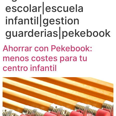
escolar|escuela
infantil|gestion
guarderias|pekebook
Ahorrar con Pekebook:
menos costes para tu
centro infantil