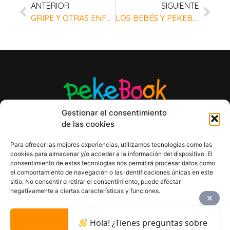
ANTERIOR
SIGUIENTE
GRIPE Y OTRAS ENFERMEDADES EN LA GUARDERÍA
LOS BEBÉS Y PEKEBOOK
Gestionar el consentimiento
de las cookies
Para ofrecer las mejores experiencias, utilizamos tecnologías como las
cookies para almacenar y/o acceder a la información del dispositivo. El
AVISO LEGAL
consentimiento de estas tecnologías nos permitirá procesar datos como
POLÍTICA DE PRIVACIDAD
el comportamiento de navegación o las identificaciones únicas en este
sitio. No consentir o retirar el consentimiento, puede afectar
ACCESIBILIDAD
negativamente a ciertas características y funciones.
POLÍTICA DE COOKIES
DISEÑO WEB
ACEPTAR
Hola! ¿Tienes preguntas sobre